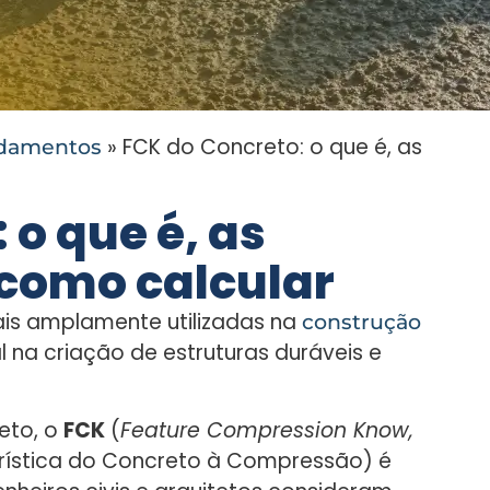
»
FCK do Concreto: o que é, as
damentos
 o que é, as
 como calcular
is amplamente utilizadas na
construção
 na criação de estruturas duráveis e
eto, o
FCK
(
Feature Compression Know,
erística do Concreto à Compressão) é