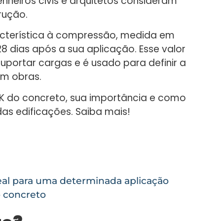
heiros civis e arquitetos consideram
rução.
racterística à compressão, medida em
28 dias após a sua aplicação. Esse valor
uportar cargas e é usado para definir a
em obras.
CK do concreto, sua importância e como
 das edificações. Saiba mais!
eal para uma determinada aplicação
 concreto