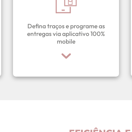
TopconCRM, 100% mobile.
vendas através do aplicativo
Defina traços e programe as
de concreto relacionadas as suas
entregas via aplicativo 100%
programações a serem entregues
mobile
concretados, prazos,
Defina traços a serem