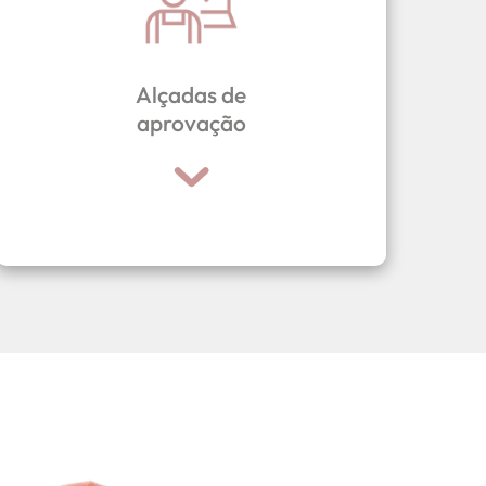
margem pós transporte.
lucro, valor de venda, ebitda e
parâmetros, como margem de
sistema levando em conta vários
Alçadas de
por alçadas superiores dentro do
aprovação
time comercial serão aprovadas
onde as vendas realizadas pelo
Defina alçadas de aprovações