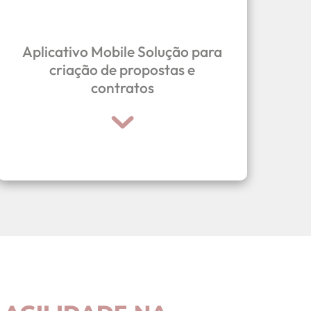
100% mobile.
Aplicativo Mobile Solução para
através do aplicativo TopconCRM,
criação de propostas e
contratos
Gere, assine e aprove propostas
Seu CRM na palma das suas mãos.