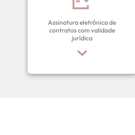
jurídica.
cliente, possuindo validação
Assinatura eletrônica de
eletrônica diretamente para o
contratos com validade
contrato para assinatura
jurídica
100% mobile, é possível enviar o
Através do aplicativo TopconCRM,