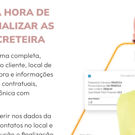
A HORA DE
IALIZAR AS
CRETEIRA
orma completa,
 cliente, local de
bra e informações
contratuais,
rônica com
serir nos dados da
ontatos no local e
cução e finalização,