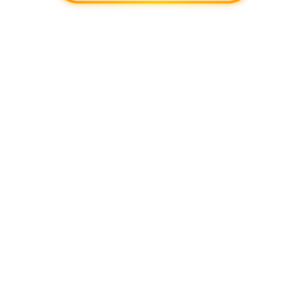
DO
MARKET SHARE
DE
CONCRETO NO BRASIL,
PRESENTE EM
425 CIDADES DE
25 ESTADOS