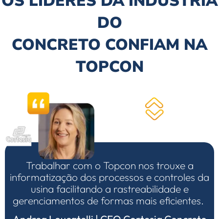
OS LÍDERES DA INDÚSTRIA
DO
CONCRETO CONFIAM NA
TOPCON
Trabalhar com o Topcon nos trouxe a
informatização dos processos e controles da
usina facilitando a rastreabilidade e
gerenciamentos de formas mais eficientes.
Andrea Loucatelli | CEO Cortesia Concreto