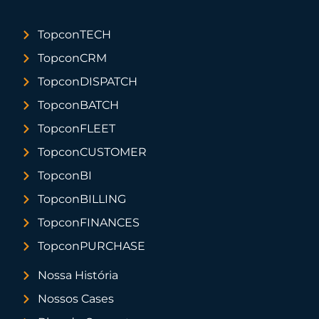
TopconTECH
TopconCRM
TopconDISPATCH
TopconBATCH
TopconFLEET
TopconCUSTOMER
TopconBI
TopconBILLING
TopconFINANCES
TopconPURCHASE
Nossa História
Nossos Cases