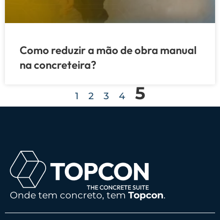
Como reduzir a mão de obra manual
na concreteira?
5
1
2
3
4
Onde tem concreto, tem
Topcon
.