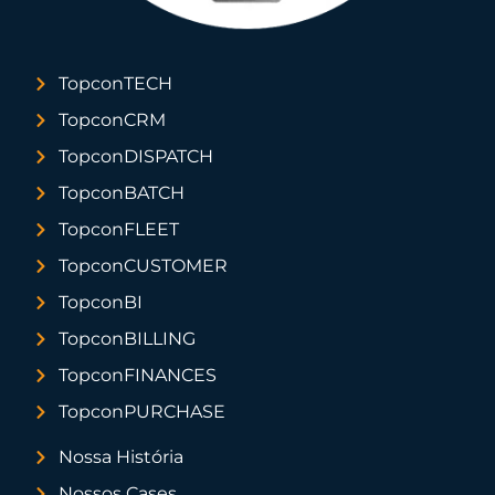
TopconTECH
TopconCRM
TopconDISPATCH
TopconBATCH
TopconFLEET
TopconCUSTOMER
TopconBI
TopconBILLING
TopconFINANCES
TopconPURCHASE
Nossa História
Nossos Cases