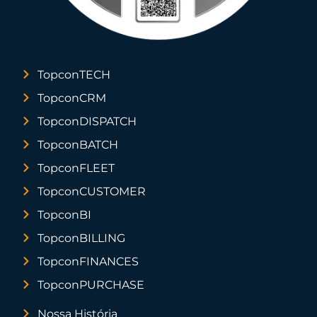
TopconTECH
TopconCRM
TopconDISPATCH
TopconBATCH
TopconFLEET
TopconCUSTOMER
TopconBI
TopconBILLING
TopconFINANCES
TopconPURCHASE
Nossa História